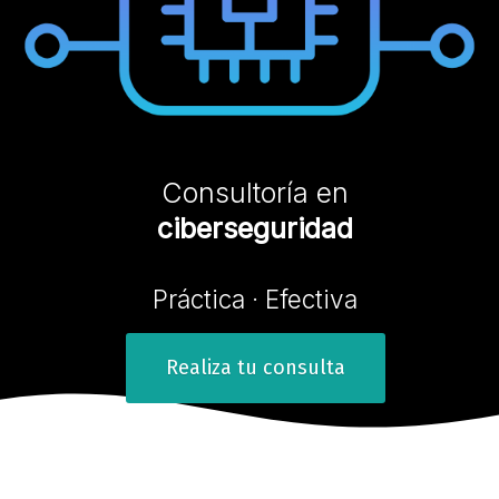
Consultoría en
c
i
b
e
r
s
e
g
u
r
i
d
a
d
Práctica · Efectiva
Realiza tu consulta