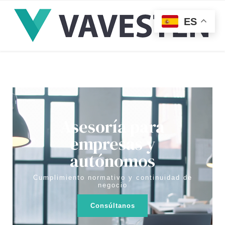
ES
Asesoría para
empresas y
autónomos
Cumplimiento normativo y continuidad de
negocio
Consúltanos